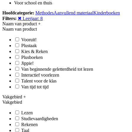
Voor school en thuis
Hoofdcategorie:
Methodes
Aanvullend materiaal
Kinderboeken
Filters:
✖ Leerjaar: 8
Naam van product
+
Naam van product
Vooruit!
Plustaak
Kies & Reken
Plusboeken
Jippie!
Van beginnende geletterdheid tot lezen
Interactief voorlezen
Talent voor de klas
Van tijd tot tijd
Vakgebied
+
Vakgebied
Lezen
Studievaardigheden
Rekenen
Taal