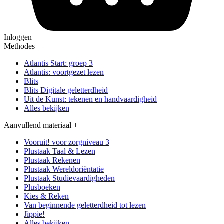
Inloggen
Methodes
+
Atlantis Start: groep 3
Atlantis: voortgezet lezen
Blits
Blits Digitale geletterdheid
Uit de Kunst: tekenen en handvaardigheid
Alles bekijken
Aanvullend materiaal
+
Vooruit! voor zorgniveau 3
Plustaak Taal & Lezen
Plustaak Rekenen
Plustaak Wereldoriëntatie
Plustaak Studievaardigheden
Plusboeken
Kies & Reken
Van beginnende geletterdheid tot lezen
Jippie!
Alles bekijken