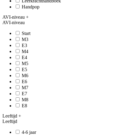
Leerkrachthandboek
Handpop
AVI-niveau
+
AVI-niveau
Start
M3
E3
M4
E4
M5
E5
M6
E6
M7
E7
M8
E8
Leeftijd
+
Leeftijd
4-6 jaar