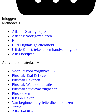
Inloggen
Methodes
+
Atlantis Start: groep 3
Atlantis: voortgezet lezen
Blits
Blits Digitale geletterdheid
Uit de Kunst: tekenen en handvaardigheid
Alles bekijken
Aanvullend materiaal
+
Vooruit! voor zorgniveau 3
Plustaak Taal & Lezen
Plustaak Rekenen
Plustaak Wereldoriëntatie
Plustaak Studievaardigheden
Plusboeken
Kies & Reken
Van beginnende geletterdheid tot lezen
Jippie!
Alles bekijken