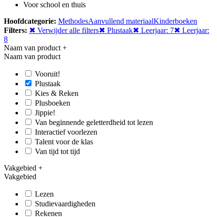
Voor school en thuis
Hoofdcategorie:
Methodes
Aanvullend materiaal
Kinderboeken
Filters:
✖ Verwijder alle filters
✖ Plustaak
✖ Leerjaar: 7
✖ Leerjaar:
8
Naam van product
+
Naam van product
Vooruit!
Plustaak
Kies & Reken
Plusboeken
Jippie!
Van beginnende geletterdheid tot lezen
Interactief voorlezen
Talent voor de klas
Van tijd tot tijd
Vakgebied
+
Vakgebied
Lezen
Studievaardigheden
Rekenen