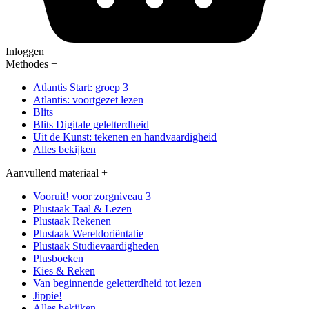
Inloggen
Methodes
+
Atlantis Start: groep 3
Atlantis: voortgezet lezen
Blits
Blits Digitale geletterdheid
Uit de Kunst: tekenen en handvaardigheid
Alles bekijken
Aanvullend materiaal
+
Vooruit! voor zorgniveau 3
Plustaak Taal & Lezen
Plustaak Rekenen
Plustaak Wereldoriëntatie
Plustaak Studievaardigheden
Plusboeken
Kies & Reken
Van beginnende geletterdheid tot lezen
Jippie!
Alles bekijken