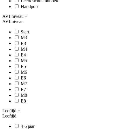
Leerkrachthandboek
Handpop
AVI-niveau
+
AVI-niveau
Start
M3
E3
M4
E4
M5
E5
M6
E6
M7
E7
M8
E8
Leeftijd
+
Leeftijd
4-6 jaar