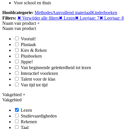
Voor school en thuis
Hoofdcategorie:
Methodes
Aanvullend materiaal
Kinderboeken
Filters:
✖ Verwijder alle filters
✖ Lezen
✖ Leerjaar: 7
✖ Leerjaar: 8
Naam van product
+
Naam van product
Vooruit!
Plustaak
Kies & Reken
Plusboeken
Jippie!
Van beginnende geletterdheid tot lezen
Interactief voorlezen
Talent voor de klas
Van tijd tot tijd
Vakgebied
+
Vakgebied
Lezen
Studievaardigheden
Rekenen
Taal