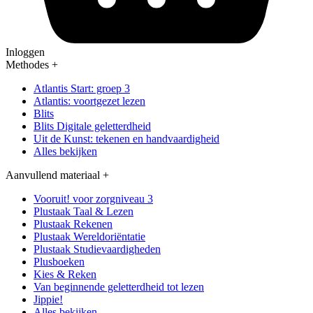
Inloggen
Methodes
+
Atlantis Start: groep 3
Atlantis: voortgezet lezen
Blits
Blits Digitale geletterdheid
Uit de Kunst: tekenen en handvaardigheid
Alles bekijken
Aanvullend materiaal
+
Vooruit! voor zorgniveau 3
Plustaak Taal & Lezen
Plustaak Rekenen
Plustaak Wereldoriëntatie
Plustaak Studievaardigheden
Plusboeken
Kies & Reken
Van beginnende geletterdheid tot lezen
Jippie!
Alles bekijken