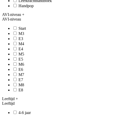
Leerkrachthandboek
Handpop
AVI-niveau
+
AVI-niveau
Start
M3
E3
M4
E4
M5
E5
M6
E6
M7
E7
M8
E8
Leeftijd
+
Leeftijd
4-6 jaar