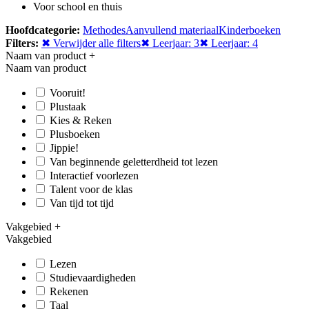
Voor school en thuis
Hoofdcategorie:
Methodes
Aanvullend materiaal
Kinderboeken
Filters:
✖ Verwijder alle filters
✖ Leerjaar: 3
✖ Leerjaar: 4
Naam van product
+
Naam van product
Vooruit!
Plustaak
Kies & Reken
Plusboeken
Jippie!
Van beginnende geletterdheid tot lezen
Interactief voorlezen
Talent voor de klas
Van tijd tot tijd
Vakgebied
+
Vakgebied
Lezen
Studievaardigheden
Rekenen
Taal