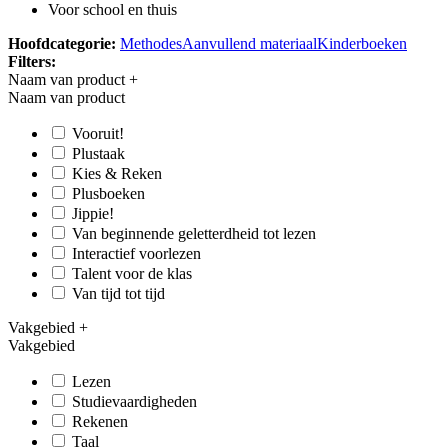
Voor school en thuis
Hoofdcategorie:
Methodes
Aanvullend materiaal
Kinderboeken
Filters:
Naam van product
+
Naam van product
Vooruit!
Plustaak
Kies & Reken
Plusboeken
Jippie!
Van beginnende geletterdheid tot lezen
Interactief voorlezen
Talent voor de klas
Van tijd tot tijd
Vakgebied
+
Vakgebied
Lezen
Studievaardigheden
Rekenen
Taal