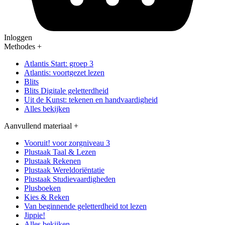
Inloggen
Methodes
+
Atlantis Start: groep 3
Atlantis: voortgezet lezen
Blits
Blits Digitale geletterdheid
Uit de Kunst: tekenen en handvaardigheid
Alles bekijken
Aanvullend materiaal
+
Vooruit! voor zorgniveau 3
Plustaak Taal & Lezen
Plustaak Rekenen
Plustaak Wereldoriëntatie
Plustaak Studievaardigheden
Plusboeken
Kies & Reken
Van beginnende geletterdheid tot lezen
Jippie!
Alles bekijken