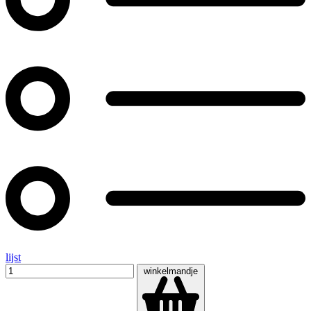
lijst
winkelmandje