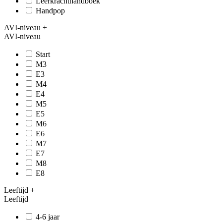
Leerkrachthandboek
Handpop
AVI-niveau
+
AVI-niveau
Start
M3
E3
M4
E4
M5
E5
M6
E6
M7
E7
M8
E8
Leeftijd
+
Leeftijd
4-6 jaar