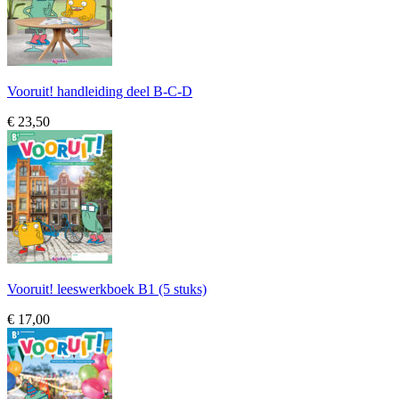
Vooruit! handleiding deel B-C-D
€ 23,50
Vooruit! leeswerkboek B1 (5 stuks)
€ 17,00