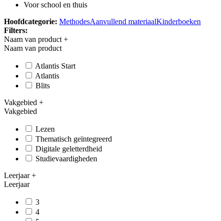
Voor school en thuis
Hoofdcategorie:
Methodes
Aanvullend materiaal
Kinderboeken
Filters:
Naam van product
+
Naam van product
Atlantis Start
Atlantis
Blits
Vakgebied
+
Vakgebied
Lezen
Thematisch geïntegreerd
Digitale geletterdheid
Studievaardigheden
Leerjaar
+
Leerjaar
3
4