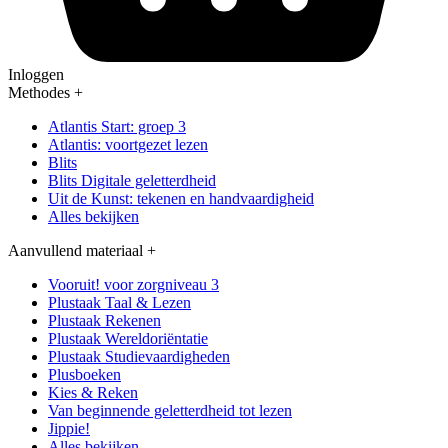
Inloggen
Methodes
+
Atlantis Start: groep 3
Atlantis: voortgezet lezen
Blits
Blits Digitale geletterdheid
Uit de Kunst: tekenen en handvaardigheid
Alles bekijken
Aanvullend materiaal
+
Vooruit! voor zorgniveau 3
Plustaak Taal & Lezen
Plustaak Rekenen
Plustaak Wereldoriëntatie
Plustaak Studievaardigheden
Plusboeken
Kies & Reken
Van beginnende geletterdheid tot lezen
Jippie!
Alles bekijken