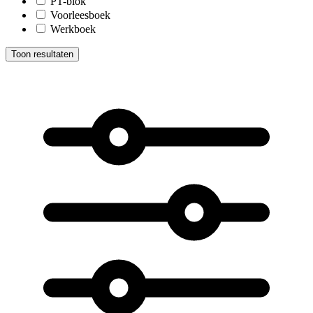
PT-blok
Voorleesboek
Werkboek
Toon resultaten