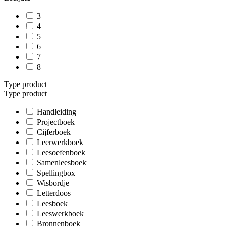
3
4
5
6
7
8
Type product
+
Type product
Handleiding
Projectboek
Cijferboek
Leerwerkboek
Leesoefenboek
Samenleesboek
Spellingbox
Wisbordje
Letterdoos
Leesboek
Leeswerkboek
Bronnenboek