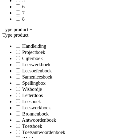
5
6
7
8
Type product
+
Type product
Handleiding
Projectboek
Cijferboek
Leerwerkboek
Leesoefenboek
Samenleesboek
Spellingbox
Wisbordje
Letterdoos
Leesboek
Leeswerkboek
Bronnenboek
Antwoordenboek
Toetsboek
Toetsantwoordenboek