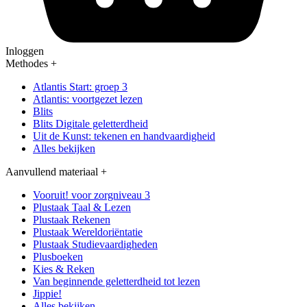
Inloggen
Methodes
+
Atlantis Start: groep 3
Atlantis: voortgezet lezen
Blits
Blits Digitale geletterdheid
Uit de Kunst: tekenen en handvaardigheid
Alles bekijken
Aanvullend materiaal
+
Vooruit! voor zorgniveau 3
Plustaak Taal & Lezen
Plustaak Rekenen
Plustaak Wereldoriëntatie
Plustaak Studievaardigheden
Plusboeken
Kies & Reken
Van beginnende geletterdheid tot lezen
Jippie!
Alles bekijken