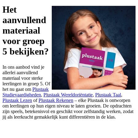
Het
aanvullend
materiaal
voor groep
5 bekijken?
In ons aanbod vind je
allerlei aanvullend
materiaal voor sterke
leerlingen in groep 5. Of
het nu gaat om
Plustaak
Studievaardigheden
,
Plustaak Wereldoriëntatie
,
Plustaak Taal
,
Plustaak Lezen
of
Plustaak Rekenen
– elke Plustaak is ontworpen
om leerlingen op hun eigen niveau te laten groeien. De opdrachten
zijn speels, betekenisvol en geschikt voor zelfstandig werken, zodat
jij als leerkracht gemakkelijk kunt differentiëren in de klas.
Bekijk alle aanvullende materialen voor groep 5