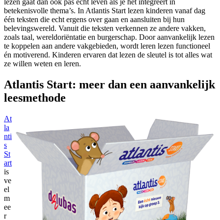
lezen gaat dan ook pas echt leven als je het integreert in
betekenisvolle thema’s. In Atlantis Start lezen kinderen vanaf dag
één teksten die echt ergens over gaan en aansluiten bij hun
belevingswereld. Vanuit die teksten verkennen ze andere vakken,
zoals taal, wereldoriëntatie en burgerschap. Door aanvankelijk lezen
te koppelen aan andere vakgebieden, wordt leren lezen functioneel
én motiverend. Kinderen ervaren dat lezen de sleutel is tot alles wat
ze willen weten en leren.
Atlantis Start: meer dan een aanvankelijk
leesmethode
At
la
nti
s
St
art
is
ve
el
m
ee
r