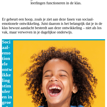
leerlingen functioneren in de klas.
Er gebeurt een hoop, zoals je ziet aan deze fasen van sociaal-
emotionele ontwikkeling. Juist daarom is het belangrijk dat je in de
klas bewust aandacht besteedt aan deze ontwikkeling – niet als los
vak, maar verweven in je dagelijkse onderwijs.
Soci
aal-
emo
tion
ele
ontw
ikke
ling
stim
uler
en in
groe