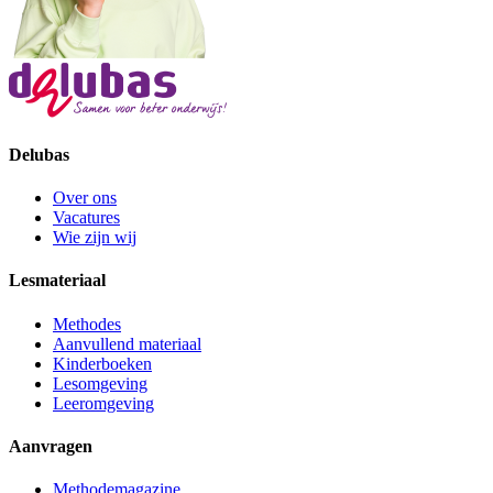
Delubas
Over ons
Vacatures
Wie zijn wij
Lesmateriaal
Methodes
Aanvullend materiaal
Kinderboeken
Lesomgeving
Leeromgeving
Aanvragen
Methodemagazine