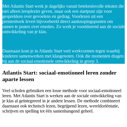
Met Atlantis Start werk je dagelijks vanuit betekenisvolle teksten die
niet alleen leesplezier geven, maar ook een startpunt zijn voor
gesprekken over gevoelens en gedrag. Voorlezen uit een
prentenboek levert bijvoorbeeld direct aanknopingspunten om
samen te praten over emoties. Zo werk je voortdurend aan de sociale
ontwikkeling van je klas.
Daarnaast kom je in Atlantis Start veel werkvormen tegen waarbij
kinderen samenwerken met klasgenoten. Ook die momenten dragen
bij aan de sociaal-emotionele ontwikkeling in groep 3.
Atlantis Start: sociaal-emotioneel leren zonder
aparte lessen
Veel scholen gebruiken een losse methode voor sociaal-emotioneel
leren. Met Atlantis Start is werken aan de sociale ontwikkeling van
je klas al geïntegreerd in je andere lessen. De methode combineert
daarnaast ook technisch lezen, begrijpend lezen, wereldoriëntatie,
schrijven en spelling tot één samenhangend geheel.