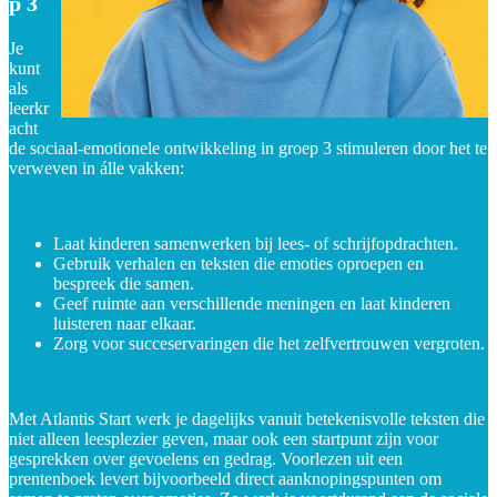
p 3
Je
kunt
als
leerkr
acht
de sociaal-emotionele ontwikkeling in groep 3 stimuleren door het te
verweven in álle vakken:
Laat kinderen samenwerken bij lees- of schrijfopdrachten.
Gebruik verhalen en teksten die emoties oproepen en
bespreek die samen.
Geef ruimte aan verschillende meningen en laat kinderen
luisteren naar elkaar.
Zorg voor succeservaringen die het zelfvertrouwen vergroten.
Met Atlantis Start werk je dagelijks vanuit betekenisvolle teksten die
niet alleen leesplezier geven, maar ook een startpunt zijn voor
gesprekken over gevoelens en gedrag. Voorlezen uit een
prentenboek levert bijvoorbeeld direct aanknopingspunten om