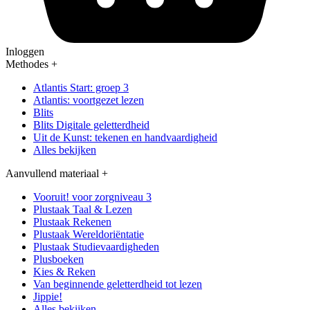
Inloggen
Methodes
+
Atlantis Start: groep 3
Atlantis: voortgezet lezen
Blits
Blits Digitale geletterdheid
Uit de Kunst: tekenen en handvaardigheid
Alles bekijken
Aanvullend materiaal
+
Vooruit! voor zorgniveau 3
Plustaak Taal & Lezen
Plustaak Rekenen
Plustaak Wereldoriëntatie
Plustaak Studievaardigheden
Plusboeken
Kies & Reken
Van beginnende geletterdheid tot lezen
Jippie!
Alles bekijken