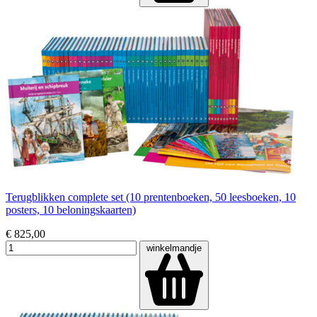
Terugblikken complete set (10 prentenboeken, 50 leesboeken, 10
posters, 10 beloningskaarten)
€ 825,00
winkelmandje