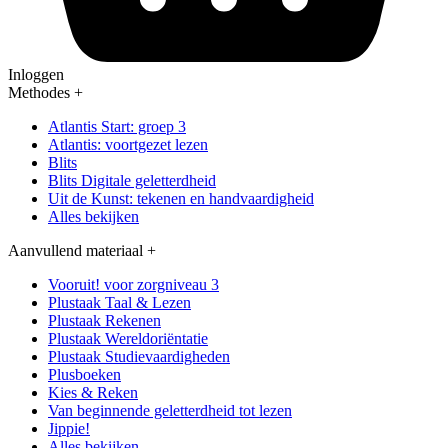
Inloggen
Methodes
+
Atlantis Start: groep 3
Atlantis: voortgezet lezen
Blits
Blits Digitale geletterdheid
Uit de Kunst: tekenen en handvaardigheid
Alles bekijken
Aanvullend materiaal
+
Vooruit! voor zorgniveau 3
Plustaak Taal & Lezen
Plustaak Rekenen
Plustaak Wereldoriëntatie
Plustaak Studievaardigheden
Plusboeken
Kies & Reken
Van beginnende geletterdheid tot lezen
Jippie!
Alles bekijken