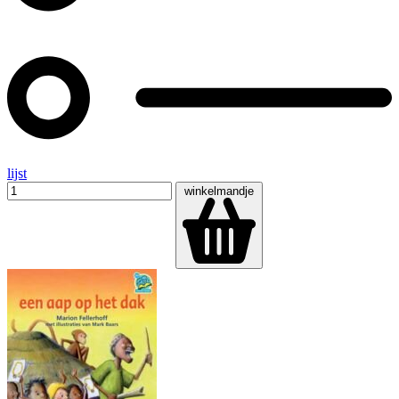
lijst
winkelmandje