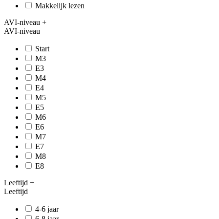
Makkelijk lezen
AVI-niveau
+
AVI-niveau
Start
M3
E3
M4
E4
M5
E5
M6
E6
M7
E7
M8
E8
Leeftijd
+
Leeftijd
4-6 jaar
6-8 jaar