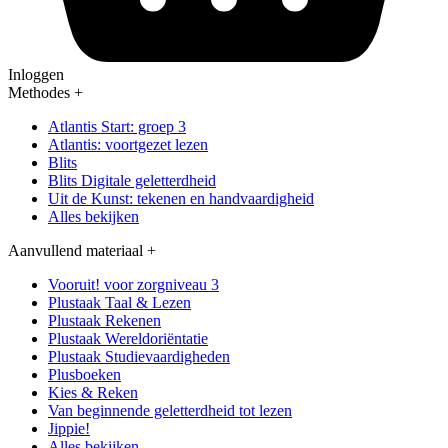
Inloggen
Methodes
+
Atlantis Start: groep 3
Atlantis: voortgezet lezen
Blits
Blits Digitale geletterdheid
Uit de Kunst: tekenen en handvaardigheid
Alles bekijken
Aanvullend materiaal
+
Vooruit! voor zorgniveau 3
Plustaak Taal & Lezen
Plustaak Rekenen
Plustaak Wereldoriëntatie
Plustaak Studievaardigheden
Plusboeken
Kies & Reken
Van beginnende geletterdheid tot lezen
Jippie!
Alles bekijken