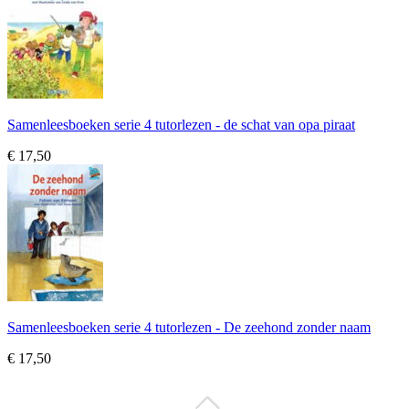
Samenleesboeken serie 4 tutorlezen - de schat van opa piraat
€ 17,50
Samenleesboeken serie 4 tutorlezen - De zeehond zonder naam
€ 17,50