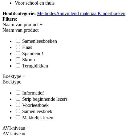
Voor school en thuis
Hoofdcategorie:
Methodes
Aanvullend materiaal
Kinderboeken
Filters:
Naam van product
+
Naam van product
Samenleesboeken
Haas
Spannend!
Skoop
Terugblikken
Boektype
+
Boektype
Informatief
Strip beginnende lezers
Voorleesboek
Samenleesboek
Makkelijk lezen
AVI-niveau
+
AVI-niveau