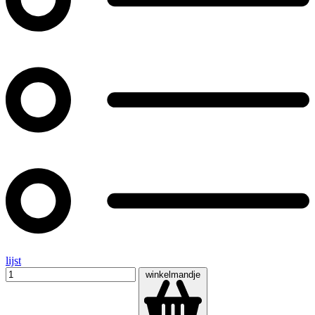
lijst
winkelmandje