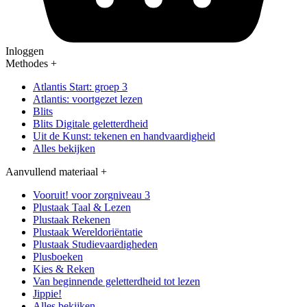
Inloggen
Methodes
+
Atlantis Start: groep 3
Atlantis: voortgezet lezen
Blits
Blits Digitale geletterdheid
Uit de Kunst: tekenen en handvaardigheid
Alles bekijken
Aanvullend materiaal
+
Vooruit! voor zorgniveau 3
Plustaak Taal & Lezen
Plustaak Rekenen
Plustaak Wereldoriëntatie
Plustaak Studievaardigheden
Plusboeken
Kies & Reken
Van beginnende geletterdheid tot lezen
Jippie!
Alles bekijken