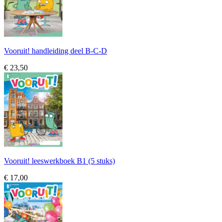
Vooruit! handleiding deel B-C-D
€ 23,50
Vooruit! leeswerkboek B1 (5 stuks)
€ 17,00