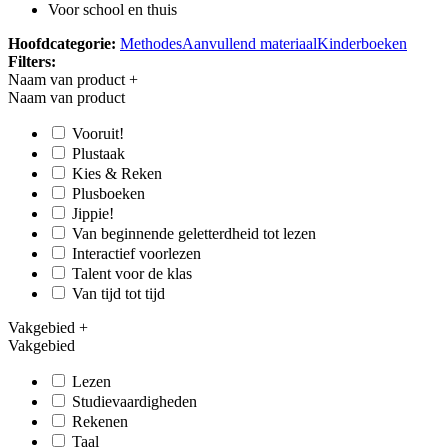
Voor school en thuis
Hoofdcategorie:
Methodes
Aanvullend materiaal
Kinderboeken
Filters:
Naam van product
+
Naam van product
Vooruit!
Plustaak
Kies & Reken
Plusboeken
Jippie!
Van beginnende geletterdheid tot lezen
Interactief voorlezen
Talent voor de klas
Van tijd tot tijd
Vakgebied
+
Vakgebied
Lezen
Studievaardigheden
Rekenen
Taal