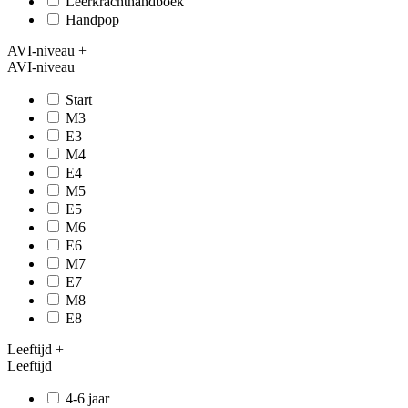
Leerkrachthandboek
Handpop
AVI-niveau
+
AVI-niveau
Start
M3
E3
M4
E4
M5
E5
M6
E6
M7
E7
M8
E8
Leeftijd
+
Leeftijd
4-6 jaar