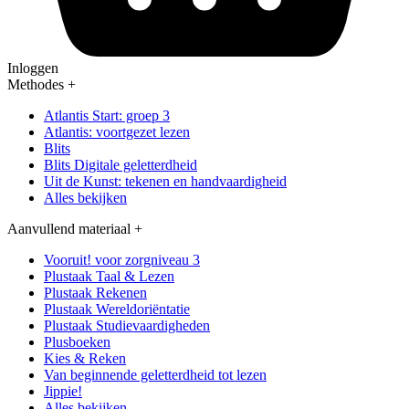
Inloggen
Methodes
+
Atlantis Start: groep 3
Atlantis: voortgezet lezen
Blits
Blits Digitale geletterdheid
Uit de Kunst: tekenen en handvaardigheid
Alles bekijken
Aanvullend materiaal
+
Vooruit! voor zorgniveau 3
Plustaak Taal & Lezen
Plustaak Rekenen
Plustaak Wereldoriëntatie
Plustaak Studievaardigheden
Plusboeken
Kies & Reken
Van beginnende geletterdheid tot lezen
Jippie!
Alles bekijken