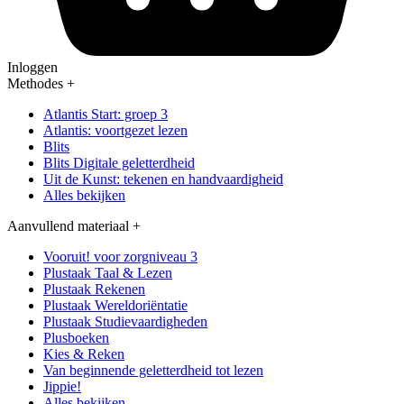
Inloggen
Methodes
+
Atlantis Start: groep 3
Atlantis: voortgezet lezen
Blits
Blits Digitale geletterdheid
Uit de Kunst: tekenen en handvaardigheid
Alles bekijken
Aanvullend materiaal
+
Vooruit! voor zorgniveau 3
Plustaak Taal & Lezen
Plustaak Rekenen
Plustaak Wereldoriëntatie
Plustaak Studievaardigheden
Plusboeken
Kies & Reken
Van beginnende geletterdheid tot lezen
Jippie!
Alles bekijken