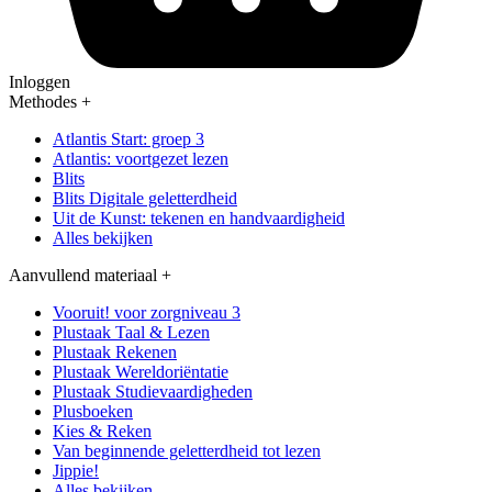
Inloggen
Methodes
+
Atlantis Start: groep 3
Atlantis: voortgezet lezen
Blits
Blits Digitale geletterdheid
Uit de Kunst: tekenen en handvaardigheid
Alles bekijken
Aanvullend materiaal
+
Vooruit! voor zorgniveau 3
Plustaak Taal & Lezen
Plustaak Rekenen
Plustaak Wereldoriëntatie
Plustaak Studievaardigheden
Plusboeken
Kies & Reken
Van beginnende geletterdheid tot lezen
Jippie!
Alles bekijken