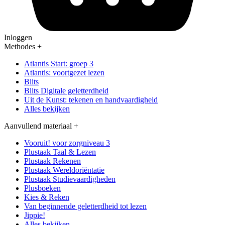
Inloggen
Methodes
+
Atlantis Start: groep 3
Atlantis: voortgezet lezen
Blits
Blits Digitale geletterdheid
Uit de Kunst: tekenen en handvaardigheid
Alles bekijken
Aanvullend materiaal
+
Vooruit! voor zorgniveau 3
Plustaak Taal & Lezen
Plustaak Rekenen
Plustaak Wereldoriëntatie
Plustaak Studievaardigheden
Plusboeken
Kies & Reken
Van beginnende geletterdheid tot lezen
Jippie!
Alles bekijken