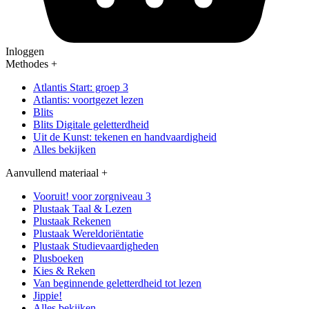
Inloggen
Methodes
+
Atlantis Start: groep 3
Atlantis: voortgezet lezen
Blits
Blits Digitale geletterdheid
Uit de Kunst: tekenen en handvaardigheid
Alles bekijken
Aanvullend materiaal
+
Vooruit! voor zorgniveau 3
Plustaak Taal & Lezen
Plustaak Rekenen
Plustaak Wereldoriëntatie
Plustaak Studievaardigheden
Plusboeken
Kies & Reken
Van beginnende geletterdheid tot lezen
Jippie!
Alles bekijken