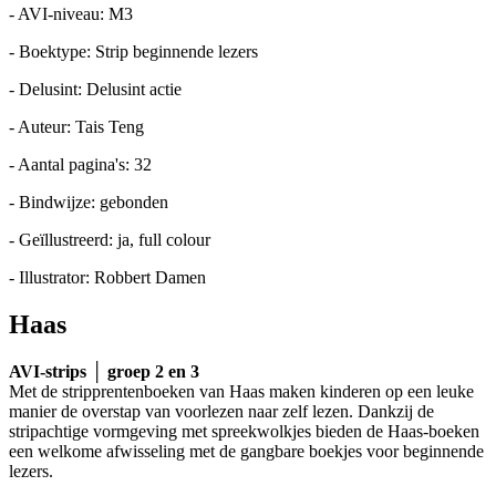
- AVI-niveau: M3
- Boektype: Strip beginnende lezers
- Delusint: Delusint actie
- Auteur: Tais Teng
- Aantal pagina's: 32
- Bindwijze: gebonden
- Geïllustreerd: ja, full colour
- Illustrator: Robbert Damen
Haas
AVI-strips │ groep 2 en 3
Met de stripprentenboeken van Haas maken kinderen op een leuke
manier de overstap van voorlezen naar zelf lezen. Dankzij de
stripachtige vormgeving met spreekwolkjes bieden de Haas-boeken
een welkome afwisseling met de gangbare boekjes voor beginnende
lezers.