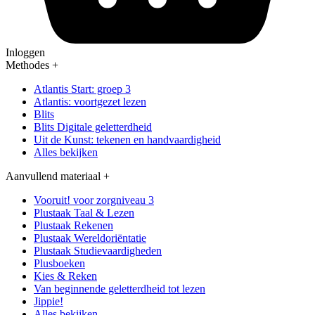
Inloggen
Methodes
+
Atlantis Start: groep 3
Atlantis: voortgezet lezen
Blits
Blits Digitale geletterdheid
Uit de Kunst: tekenen en handvaardigheid
Alles bekijken
Aanvullend materiaal
+
Vooruit! voor zorgniveau 3
Plustaak Taal & Lezen
Plustaak Rekenen
Plustaak Wereldoriëntatie
Plustaak Studievaardigheden
Plusboeken
Kies & Reken
Van beginnende geletterdheid tot lezen
Jippie!
Alles bekijken