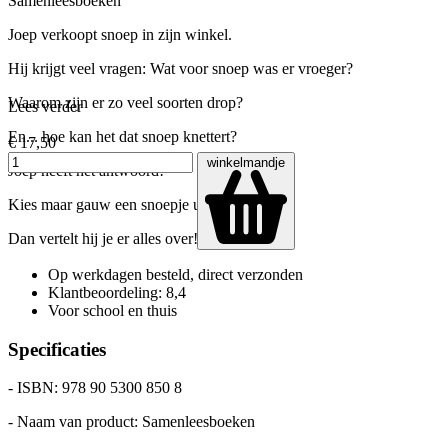
Samenleesboeken
Joep verkoopt snoep in zijn winkel.
Hij krijgt veel vragen: Wat voor snoep was er vroeger?
Waarom zijn er zo veel soorten drop?
Lees verder
En... hoe kan het dat snoep knettert?
€ 17,50
winkelmandje
Joep heeft het antwoord!
Kies maar gauw een snoepje uit zijn winkel.
Dan vertelt hij je er alles over!
Op werkdagen besteld, direct verzonden
Klantbeoordeling: 8,4
Voor school en thuis
Specificaties
- ISBN: 978 90 5300 850 8
- Naam van product: Samenleesboeken