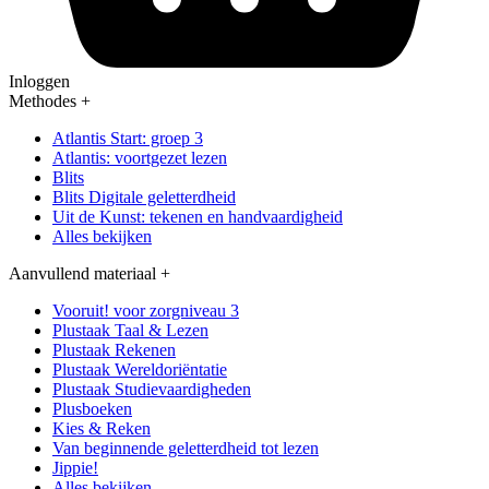
Inloggen
Methodes
+
Atlantis Start: groep 3
Atlantis: voortgezet lezen
Blits
Blits Digitale geletterdheid
Uit de Kunst: tekenen en handvaardigheid
Alles bekijken
Aanvullend materiaal
+
Vooruit! voor zorgniveau 3
Plustaak Taal & Lezen
Plustaak Rekenen
Plustaak Wereldoriëntatie
Plustaak Studievaardigheden
Plusboeken
Kies & Reken
Van beginnende geletterdheid tot lezen
Jippie!
Alles bekijken