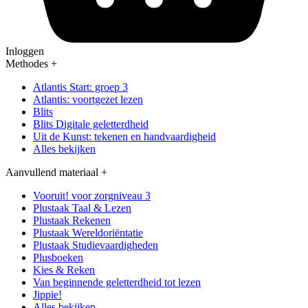
Inloggen
Methodes
+
Atlantis Start: groep 3
Atlantis: voortgezet lezen
Blits
Blits Digitale geletterdheid
Uit de Kunst: tekenen en handvaardigheid
Alles bekijken
Aanvullend materiaal
+
Vooruit! voor zorgniveau 3
Plustaak Taal & Lezen
Plustaak Rekenen
Plustaak Wereldoriëntatie
Plustaak Studievaardigheden
Plusboeken
Kies & Reken
Van beginnende geletterdheid tot lezen
Jippie!
Alles bekijken