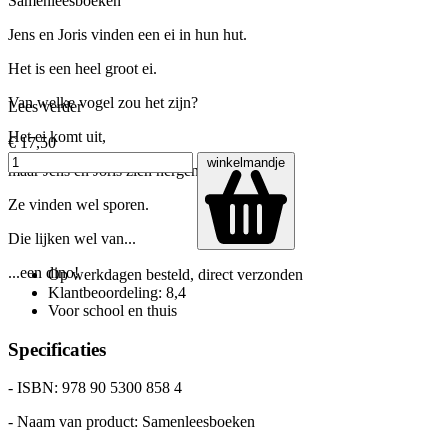
Samenleesboeken
Jens en Joris vinden een ei in hun hut.
Het is een heel groot ei.
Van welke vogel zou het zijn?
Lees verder
Het ei komt uit,
€ 17,50
winkelmandje
maar Jens en Joris zien nergens een vogel.
Ze vinden wel sporen.
Die lijken wel van...
...een dino!
Op werkdagen besteld, direct verzonden
Klantbeoordeling: 8,4
Voor school en thuis
Specificaties
- ISBN: 978 90 5300 858 4
- Naam van product: Samenleesboeken