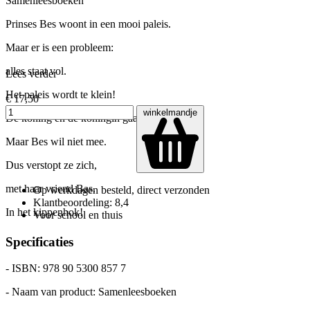
Samenleesboeken
Prinses Bes woont in een mooi paleis.
Maar er is een probleem:
alles staat vol.
Lees verder
Het paleis wordt te klein!
€ 17,50
winkelmandje
De koning en de koningin gaan verhuizen.
Maar Bes wil niet mee.
Dus verstopt ze zich,
met haar vriend Bas.
Op werkdagen besteld, direct verzonden
Klantbeoordeling: 8,4
In het kippenhok!
Voor school en thuis
Specificaties
- ISBN: 978 90 5300 857 7
- Naam van product: Samenleesboeken