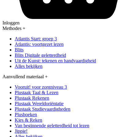
Inloggen
Methodes
+
Atlantis Start: groep 3
Atlantis: voortgezet lezen
Blits
Blits Digitale geletterdheid
Uit de Kunst: tekenen en handvaardigheid
Alles bekijken
Aanvullend materiaal
+
Vooruit! voor zorgniveau 3
Plustaak Taal & Lezen
Plustaak Rekenen
Plustaak Wereldoriëntatie
Plustaak Studievaardigheden
Plusboeken
Kies & Reken
Van beginnende geletterdheid tot lezen
Jippie!
Alles bekijken