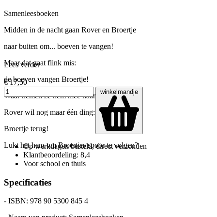
Samenleesboeken
Midden in de nacht gaan Rover en Broertje
naar buiten om... boeven te vangen!
Maar dat gaat flink mis:
Lees verder
de boeven vangen Broertje!
€ 17,50
winkelmandje
Waar nemen ze hem mee naartoe?
Rover wil nog maar één ding:
Broertje terug!
Lukt het hem om Broertjes spoor te volgen?
Op werkdagen besteld, direct verzonden
Klantbeoordeling: 8,4
Voor school en thuis
Specificaties
- ISBN: 978 90 5300 845 4