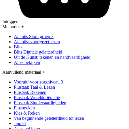
Inloggen
Methodes
+
Atlantis Start: groep 3
Atlantis: voortgezet lezen
Blits
Blits Digitale geletterdheid
Uit de Kunst: tekenen en handvaardigheid
Alles bekijken
Aanvullend materiaal
+
Vooruit! voor zorgniveau 3
Plustaak Taal & Lezen
Plustaak Rekenen
Plustaak Wereldoriëntatie
Plustaak Studievaardigheden
Plusboeken
Kies & Reken
Van beginnende geletterdheid tot lezen
Jippie!
Alles bekijken