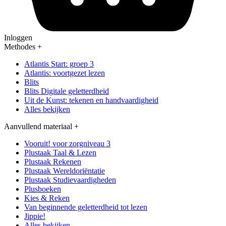
Inloggen
Methodes
+
Atlantis Start: groep 3
Atlantis: voortgezet lezen
Blits
Blits Digitale geletterdheid
Uit de Kunst: tekenen en handvaardigheid
Alles bekijken
Aanvullend materiaal
+
Vooruit! voor zorgniveau 3
Plustaak Taal & Lezen
Plustaak Rekenen
Plustaak Wereldoriëntatie
Plustaak Studievaardigheden
Plusboeken
Kies & Reken
Van beginnende geletterdheid tot lezen
Jippie!
Alles bekijken