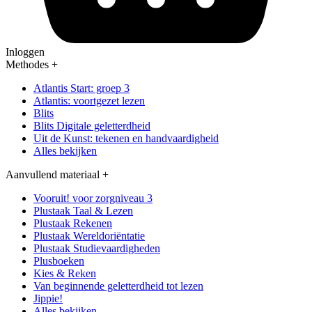
Inloggen
Methodes
+
Atlantis Start: groep 3
Atlantis: voortgezet lezen
Blits
Blits Digitale geletterdheid
Uit de Kunst: tekenen en handvaardigheid
Alles bekijken
Aanvullend materiaal
+
Vooruit! voor zorgniveau 3
Plustaak Taal & Lezen
Plustaak Rekenen
Plustaak Wereldoriëntatie
Plustaak Studievaardigheden
Plusboeken
Kies & Reken
Van beginnende geletterdheid tot lezen
Jippie!
Alles bekijken