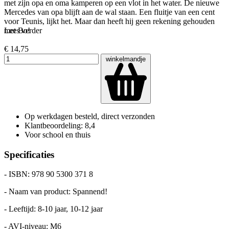
met zijn opa en oma kamperen op een vlot in het water. De nieuwe
Mercedes van opa blijft aan de wal staan. Een fluitje van een cent
voor Teunis, lijkt het. Maar dan heeft hij geen rekening gehouden
met Bo!
Lees verder
€ 14,75
winkelmandje
Op werkdagen besteld, direct verzonden
Klantbeoordeling: 8,4
Voor school en thuis
Specificaties
- ISBN: 978 90 5300 371 8
- Naam van product: Spannend!
- Leeftijd: 8-10 jaar, 10-12 jaar
- AVI-niveau: M6