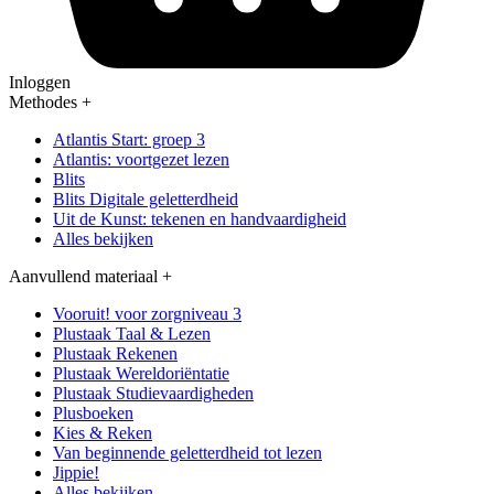
Inloggen
Methodes
+
Atlantis Start: groep 3
Atlantis: voortgezet lezen
Blits
Blits Digitale geletterdheid
Uit de Kunst: tekenen en handvaardigheid
Alles bekijken
Aanvullend materiaal
+
Vooruit! voor zorgniveau 3
Plustaak Taal & Lezen
Plustaak Rekenen
Plustaak Wereldoriëntatie
Plustaak Studievaardigheden
Plusboeken
Kies & Reken
Van beginnende geletterdheid tot lezen
Jippie!
Alles bekijken