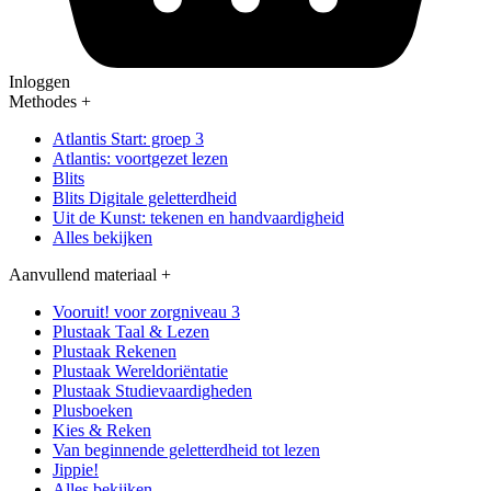
Inloggen
Methodes
+
Atlantis Start: groep 3
Atlantis: voortgezet lezen
Blits
Blits Digitale geletterdheid
Uit de Kunst: tekenen en handvaardigheid
Alles bekijken
Aanvullend materiaal
+
Vooruit! voor zorgniveau 3
Plustaak Taal & Lezen
Plustaak Rekenen
Plustaak Wereldoriëntatie
Plustaak Studievaardigheden
Plusboeken
Kies & Reken
Van beginnende geletterdheid tot lezen
Jippie!
Alles bekijken