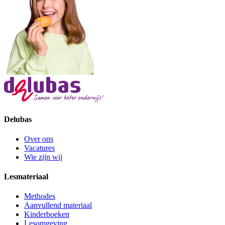
Delubas
Over ons
Vacatures
Wie zijn wij
Lesmateriaal
Methodes
Aanvullend materiaal
Kinderboeken
Lesomgeving