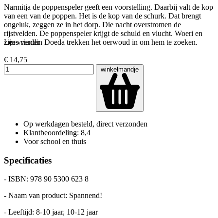
Narmitja de poppenspeler geeft een voorstelling. Daarbij valt de kop
van een van de poppen. Het is de kop van de schurk. Dat brengt
ongeluk, zeggen ze in het dorp. Die nacht overstromen de
rijstvelden. De poppenspeler krijgt de schuld en vlucht. Woeri en
zijn vriendin Doeda trekken het oerwoud in om hem te zoeken.
Lees verder
€ 14,75
winkelmandje
Op werkdagen besteld, direct verzonden
Klantbeoordeling: 8,4
Voor school en thuis
Specificaties
- ISBN: 978 90 5300 623 8
- Naam van product: Spannend!
- Leeftijd: 8-10 jaar, 10-12 jaar