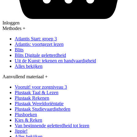
Inloggen
Methodes
+
Atlantis Start: groep 3
Atlantis: voortgezet lezen
Blits
Blits Digitale geletterdheid
Uit de Kunst: tekenen en handvaardigheid
Alles bekijken
Aanvullend materiaal
+
Vooruit! voor zorgniveau 3
Plustaak Taal & Lezen
Plustaak Rekenen
Plustaak Wereldoriëntatie
Plustaak Studievaardigheden
Plusboeken
Kies & Reken
Van beginnende geletterdheid tot lezen
Jippie!
Alles bekijken