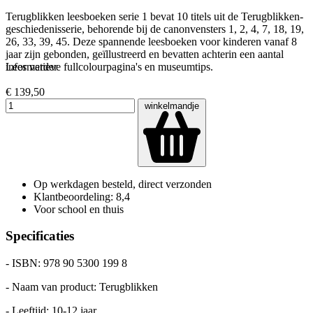
Terugblikken leesboeken serie 1 bevat 10 titels uit de Terugblikken-
geschiedenisserie, behorende bij de canonvensters 1, 2, 4, 7, 18, 19,
26, 33, 39, 45. Deze spannende leesboeken voor kinderen vanaf 8
jaar zijn gebonden, geïllustreerd en bevatten achterin een aantal
informatieve fullcolourpagina's en museumtips.
Lees verder
€ 139,50
winkelmandje
Op werkdagen besteld, direct verzonden
Klantbeoordeling: 8,4
Voor school en thuis
Specificaties
- ISBN: 978 90 5300 199 8
- Naam van product: Terugblikken
- Leeftijd: 10-12 jaar