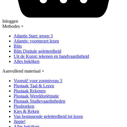
Inloggen
Methodes
+
Atlantis Start: groep 3
Atlantis: voortgezet lezen
Blits
Blits Digitale geletterdheid
Uit de Kunst: tekenen en handvaardigheid
Alles bekijken
Aanvullend materiaal
+
Vooruit! voor zorgniveau 3
Plustaak Taal & Lezen
Plustaak Rekenen
Plustaak Wereldoriëntatie
Plustaak Studievaardigheden
Plusboeken
Kies & Reken
Van beginnende geletterdheid tot lezen
Jippie!
Alles bekijken