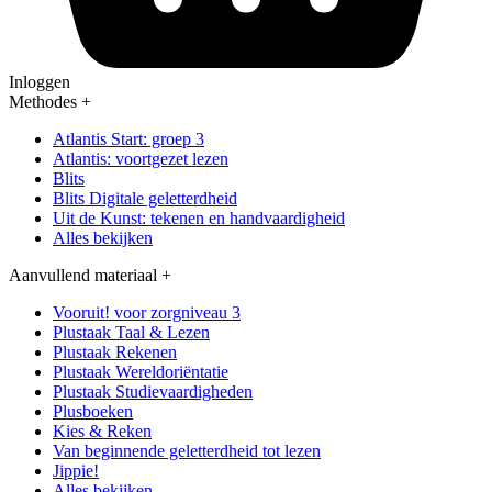
Inloggen
Methodes
+
Atlantis Start: groep 3
Atlantis: voortgezet lezen
Blits
Blits Digitale geletterdheid
Uit de Kunst: tekenen en handvaardigheid
Alles bekijken
Aanvullend materiaal
+
Vooruit! voor zorgniveau 3
Plustaak Taal & Lezen
Plustaak Rekenen
Plustaak Wereldoriëntatie
Plustaak Studievaardigheden
Plusboeken
Kies & Reken
Van beginnende geletterdheid tot lezen
Jippie!
Alles bekijken