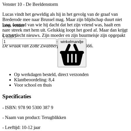
Venster 10 - De Beeldenstorm
Lucas vindt het geweldig als hij in het gevolg van de graaf van
Brederode mee naar Brussel mag. Maar zijn blijdschap duurt niet
lang. Iemand van wie hij dacht dat het zijn vriend was, haalt een
Lees verder
nare streek met hem uit. Gelukkig loopt het goed af. Maar dan krijgt
Lucas slecht nieuws. Zijn moeder en zijn buurmeisje zijn opgepakt
€ 13,95
als ketters en gevangengezet…
winkelmandje
De wraak van Zotte Zwabberpoot
speelt in 1566.
Op werkdagen besteld, direct verzonden
Klantbeoordeling: 8,4
Voor school en thuis
Specificaties
- ISBN: 978 90 5300 387 9
- Naam van product: Terugblikken
- Leeftijd: 10-12 jaar