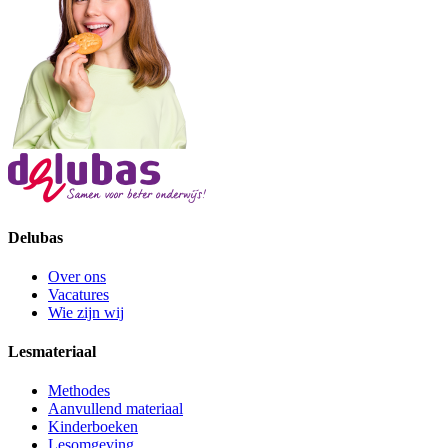
Delubas
Over ons
Vacatures
Wie zijn wij
Lesmateriaal
Methodes
Aanvullend materiaal
Kinderboeken
Lesomgeving