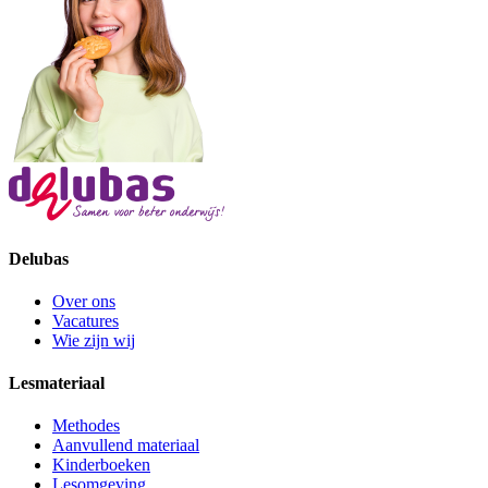
Delubas
Over ons
Vacatures
Wie zijn wij
Lesmateriaal
Methodes
Aanvullend materiaal
Kinderboeken
Lesomgeving