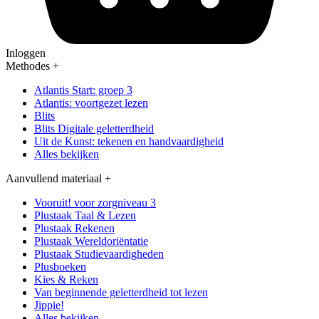
Inloggen
Methodes
+
Atlantis Start: groep 3
Atlantis: voortgezet lezen
Blits
Blits Digitale geletterdheid
Uit de Kunst: tekenen en handvaardigheid
Alles bekijken
Aanvullend materiaal
+
Vooruit! voor zorgniveau 3
Plustaak Taal & Lezen
Plustaak Rekenen
Plustaak Wereldoriëntatie
Plustaak Studievaardigheden
Plusboeken
Kies & Reken
Van beginnende geletterdheid tot lezen
Jippie!
Alles bekijken