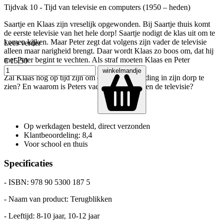
Tijdvak 10 - Tijd van televisie en computers (1950 – heden)
Saartje en Klaas zijn vreselijk opgewonden. Bij Saartje thuis komt
de eerste televisie van het hele dorp! Saartje nodigt de klas uit om te
komen kijken. Maar Peter zegt dat volgens zijn vader de televisie
Lees verder
alleen maar narigheid brengt. Daar wordt Klaas zo boos om, dat hij
met Peter begint te vechten. Als straf moeten Klaas en Peter
€ 15,50
nablijven.
winkelmandje
Zal Klaas nog op tijd zijn om de eerste uitzending in zijn dorp te
zien? En waarom is Peters vader eigenlijk tegen de televisie?
Op werkdagen besteld, direct verzonden
Klantbeoordeling: 8,4
Voor school en thuis
Specificaties
- ISBN: 978 90 5300 187 5
- Naam van product: Terugblikken
- Leeftijd: 8-10 jaar, 10-12 jaar