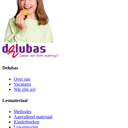
Delubas
Over ons
Vacatures
Wie zijn wij
Lesmateriaal
Methodes
Aanvullend materiaal
Kinderboeken
Lesomgeving