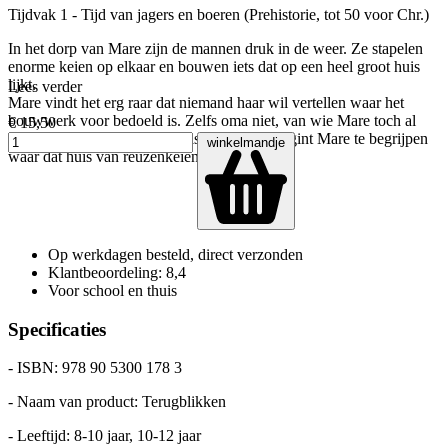
Tijdvak 1 - Tijd van jagers en boeren (Prehistorie, tot 50 voor Chr.)
In het dorp van Mare zijn de mannen druk in de weer. Ze stapelen
enorme keien op elkaar en bouwen iets dat op een heel groot huis
lijkt.
Lees verder
Mare vindt het erg raar dat niemand haar wil vertellen waar het
bouwwerk voor bedoeld is. Zelfs oma niet, van wie Mare toch al
€ 15,50
heel veel geleerd heeft. Pas als oma sterft, begint Mare te begrijpen
winkelmandje
waar dat huis van reuzenkeien voor dient…
Op werkdagen besteld, direct verzonden
Klantbeoordeling: 8,4
Voor school en thuis
Specificaties
- ISBN: 978 90 5300 178 3
- Naam van product: Terugblikken
- Leeftijd: 8-10 jaar, 10-12 jaar