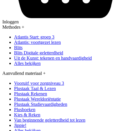
Inloggen
Methodes
+
Atlantis Start: groep 3
Atlantis: voortgezet lezen
Blits
Blits Digitale geletterdheid
Uit de Kunst: tekenen en handvaardigheid
Alles bekijken
Aanvullend materiaal
+
Vooruit! voor zorgniveau 3
Plustaak Taal & Lezen
Plustaak Rekenen
Plustaak Wereldoriëntatie
Plustaak Studievaardigheden
Plusboeken
Kies & Reken
Van beginnende geletterdheid tot lezen
Jippie!
Alles bekijken