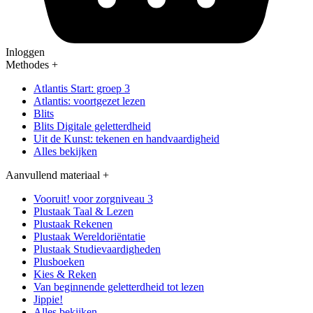
Inloggen
Methodes
+
Atlantis Start: groep 3
Atlantis: voortgezet lezen
Blits
Blits Digitale geletterdheid
Uit de Kunst: tekenen en handvaardigheid
Alles bekijken
Aanvullend materiaal
+
Vooruit! voor zorgniveau 3
Plustaak Taal & Lezen
Plustaak Rekenen
Plustaak Wereldoriëntatie
Plustaak Studievaardigheden
Plusboeken
Kies & Reken
Van beginnende geletterdheid tot lezen
Jippie!
Alles bekijken