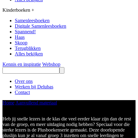
Kinderboeken
+
Samenleesboeken
Digitale Samenleesboeken
Spannend!
Haas
Skoop
Terugblikken
Alles bekijken
Kennis en inspiratie
Webshop
Over ons
Werken bij Delubas
Contact
Home
Aanvullend materiaal
Plusboeken
Een stapje verder met lezen
Heb jij snelle lezers in de klas die veel eerder klaar zijn dan de rest
van de groep, en meer uitdaging nodig hebben? Speciaal voor die
sterke lezers is de Plusboekenserie gemaakt. Deze doorlopende
pluslijn kun je al vanaf groep 3 inzetten om snelle leerlingen te