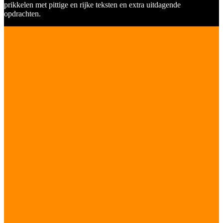
prikkelen met pittige en rijke teksten en extra uitdagende
opdrachten.