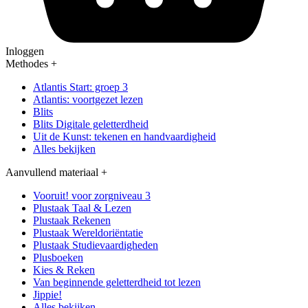
Inloggen
Methodes
+
Atlantis Start: groep 3
Atlantis: voortgezet lezen
Blits
Blits Digitale geletterdheid
Uit de Kunst: tekenen en handvaardigheid
Alles bekijken
Aanvullend materiaal
+
Vooruit! voor zorgniveau 3
Plustaak Taal & Lezen
Plustaak Rekenen
Plustaak Wereldoriëntatie
Plustaak Studievaardigheden
Plusboeken
Kies & Reken
Van beginnende geletterdheid tot lezen
Jippie!
Alles bekijken