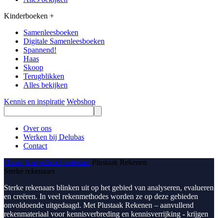
Kinderboeken
+
Samenleesboeken
Digitale Samenleesboeken
Spannend!
Haas
Skoop
Terugblikken
Alles bekijken
Kennis en inspiratie
Webshop
Over ons
Werken bij Delubas
Contact
Home
Aanvullend materiaal
Plustaak Rekenen
Sterke rekenaars
Sterke rekenaars blinken uit op het gebied van analyseren, evalueren
en creëren. In veel rekenmethodes worden ze op deze gebieden
onvoldoende uitgedaagd. Met Plustaak Rekenen – aanvullend
rekenmateriaal voor kennisverbreding en kennisverrijking
-
krijgen