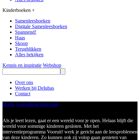
Kinderboeken
+
Samenleesboeken
Digitale Samenleesboeken
Spannend!
Haas
Skoop
Terugblikken
Alles bekijken
Kennis en inspiratie
Webshop
Over ons
Werken bij Delubas
Contact
Home
Aanvullend materiaal
Vooruit! voor zorgniveau 3
Vooruit! met lezen
Als je leert lezen, gaat er een wereld voor je open. Helaas blijft die
wereld voor sommige kinderen gesloten. Met het
interventieprogramma Vooruit! werk je gericht aan de leesproblemen
van deze kinderen. Zo kunnen ook zij volop gaan genieten van