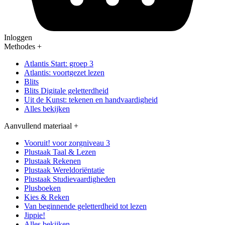
Inloggen
Methodes
+
Atlantis Start: groep 3
Atlantis: voortgezet lezen
Blits
Blits Digitale geletterdheid
Uit de Kunst: tekenen en handvaardigheid
Alles bekijken
Aanvullend materiaal
+
Vooruit! voor zorgniveau 3
Plustaak Taal & Lezen
Plustaak Rekenen
Plustaak Wereldoriëntatie
Plustaak Studievaardigheden
Plusboeken
Kies & Reken
Van beginnende geletterdheid tot lezen
Jippie!
Alles bekijken