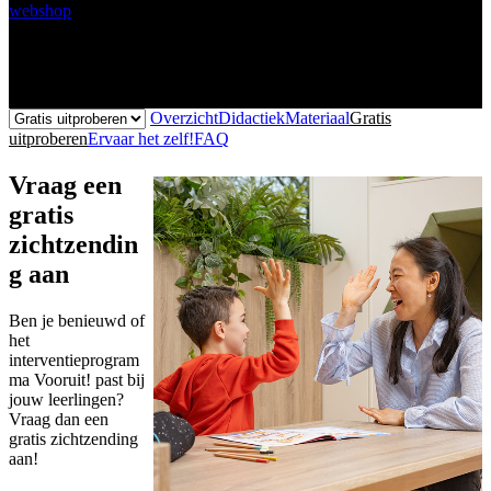
webshop
Overzicht
Didactiek
Materiaal
Gratis
uitproberen
Ervaar het zelf!
FAQ
Vraag een
gratis
zichtzendin
g aan
Ben je benieuwd of
het
interventieprogram
ma Vooruit! past bij
jouw leerlingen?
Vraag dan een
gratis zichtzending
aan!