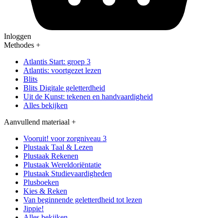
Inloggen
Methodes
+
Atlantis Start: groep 3
Atlantis: voortgezet lezen
Blits
Blits Digitale geletterdheid
Uit de Kunst: tekenen en handvaardigheid
Alles bekijken
Aanvullend materiaal
+
Vooruit! voor zorgniveau 3
Plustaak Taal & Lezen
Plustaak Rekenen
Plustaak Wereldoriëntatie
Plustaak Studievaardigheden
Plusboeken
Kies & Reken
Van beginnende geletterdheid tot lezen
Jippie!
Alles bekijken