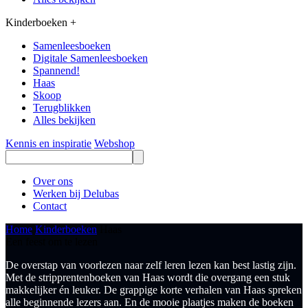
Kinderboeken
+
Samenleesboeken
Digitale Samenleesboeken
Spannend!
Haas
Skoop
Terugblikken
Alles bekijken
Kennis en inspiratie
Webshop
Over ons
Werken bij Delubas
Contact
Home
Kinderboeken
Haas
Een feest om te lezen
De overstap van voorlezen naar zelf leren lezen kan best lastig zijn.
Met de stripprentenboeken van Haas wordt die overgang een stuk
makkelijker én leuker. De grappige korte verhalen van Haas spreken
alle beginnende lezers aan. En de mooie plaatjes maken de boeken