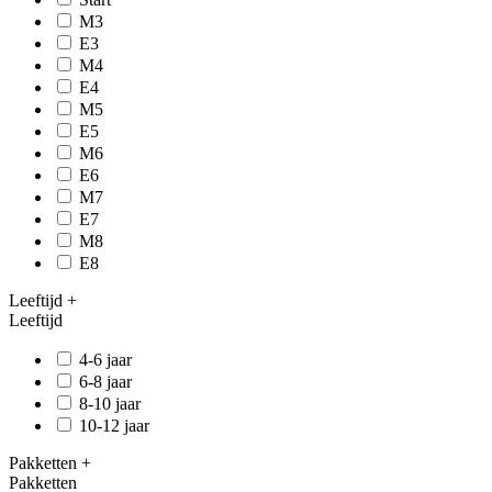
M3
E3
M4
E4
M5
E5
M6
E6
M7
E7
M8
E8
Leeftijd
+
Leeftijd
4-6 jaar
6-8 jaar
8-10 jaar
10-12 jaar
Pakketten
+
Pakketten