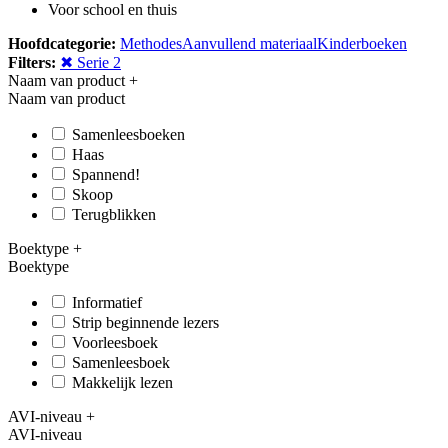
Voor school en thuis
Hoofdcategorie:
Methodes
Aanvullend materiaal
Kinderboeken
Filters:
✖ Serie 2
Naam van product
+
Naam van product
Samenleesboeken
Haas
Spannend!
Skoop
Terugblikken
Boektype
+
Boektype
Informatief
Strip beginnende lezers
Voorleesboek
Samenleesboek
Makkelijk lezen
AVI-niveau
+
AVI-niveau