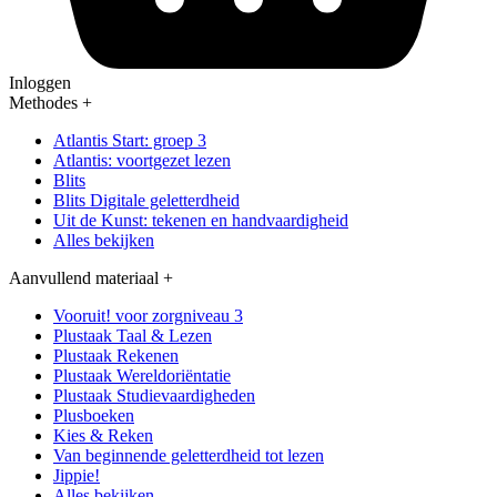
Inloggen
Methodes
+
Atlantis Start: groep 3
Atlantis: voortgezet lezen
Blits
Blits Digitale geletterdheid
Uit de Kunst: tekenen en handvaardigheid
Alles bekijken
Aanvullend materiaal
+
Vooruit! voor zorgniveau 3
Plustaak Taal & Lezen
Plustaak Rekenen
Plustaak Wereldoriëntatie
Plustaak Studievaardigheden
Plusboeken
Kies & Reken
Van beginnende geletterdheid tot lezen
Jippie!
Alles bekijken