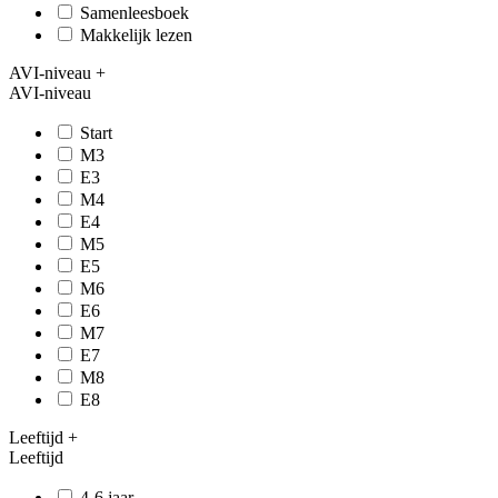
Samenleesboek
Makkelijk lezen
AVI-niveau
+
AVI-niveau
Start
M3
E3
M4
E4
M5
E5
M6
E6
M7
E7
M8
E8
Leeftijd
+
Leeftijd
4-6 jaar