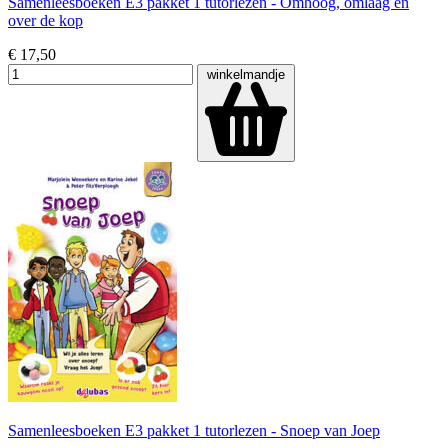
Samenleesboeken E3 pakket 1 tutorlezen - Omhoog, omlaag en
over de kop
€ 17,50
winkelmandje
Samenleesboeken E3 pakket 1 tutorlezen - Snoep van Joep