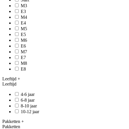
M3
E3
M4
E4
M5
E5
M6
E6
M7
E7
M8
E8
Leeftijd
+
Leeftijd
4-6 jaar
6-8 jaar
8-10 jaar
10-12 jaar
Pakketten
+
Pakketten