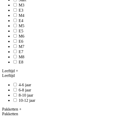
M3
E3
M4
E4
M5
E5
M6
E6
M7
E7
M8
E8
Leeftijd
+
Leeftijd
4-6 jaar
6-8 jaar
8-10 jaar
10-12 jaar
Pakketten
+
Pakketten