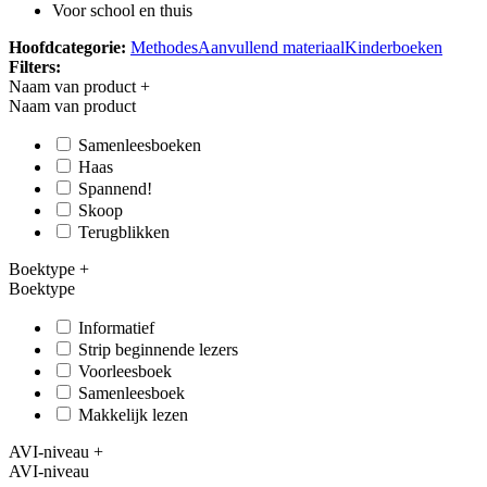
Voor school en thuis
Hoofdcategorie:
Methodes
Aanvullend materiaal
Kinderboeken
Filters:
Naam van product
+
Naam van product
Samenleesboeken
Haas
Spannend!
Skoop
Terugblikken
Boektype
+
Boektype
Informatief
Strip beginnende lezers
Voorleesboek
Samenleesboek
Makkelijk lezen
AVI-niveau
+
AVI-niveau