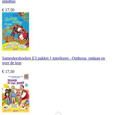
smulbus
€ 17,50
Samenleesboeken E3 pakket 1 tutorlezen - Omhoog, omlaag en
over de kop
€ 17,50