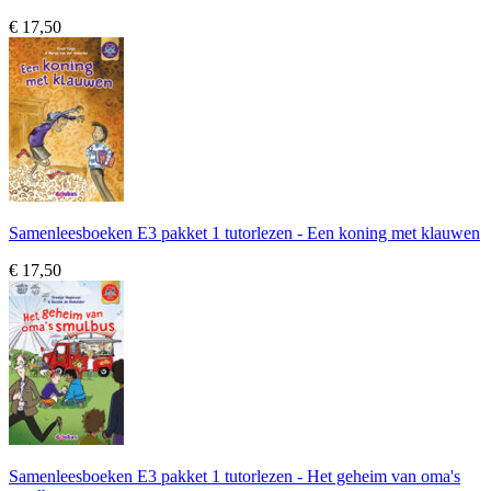
€ 17,50
Samenleesboeken E3 pakket 1 tutorlezen - Een koning met klauwen
€ 17,50
Samenleesboeken E3 pakket 1 tutorlezen - Het geheim van oma's