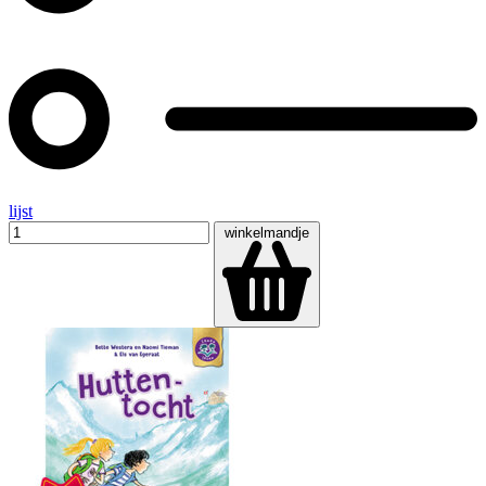
lijst
winkelmandje