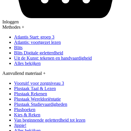
Inloggen
Methodes
+
Atlantis Start: groep 3
Atlantis: voortgezet lezen
Blits
Blits Digitale geletterdheid
Uit de Kunst: tekenen en handvaardigheid
Alles bekijken
Aanvullend materiaal
+
Vooruit! voor zorgniveau 3
Plustaak Taal & Lezen
Plustaak Rekenen
Plustaak Wereldoriëntatie
Plustaak Studievaardigheden
Plusboeken
Kies & Reken
Van beginnende geletterdheid tot lezen
Jippie!
Alles bekijken