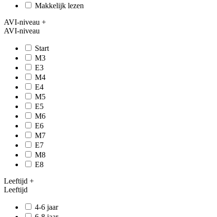
Makkelijk lezen
AVI-niveau
+
AVI-niveau
Start
M3
E3
M4
E4
M5
E5
M6
E6
M7
E7
M8
E8
Leeftijd
+
Leeftijd
4-6 jaar
6-8 jaar