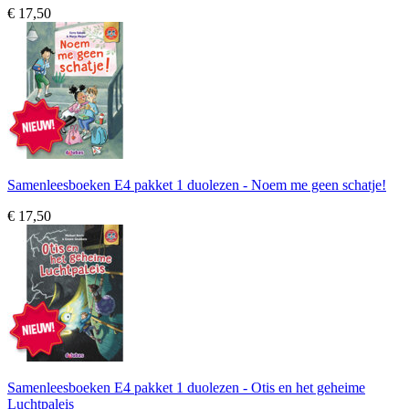
€ 17,50
Samenleesboeken E4 pakket 1 duolezen - Noem me geen schatje!
€ 17,50
Samenleesboeken E4 pakket 1 duolezen - Otis en het geheime
Luchtpaleis