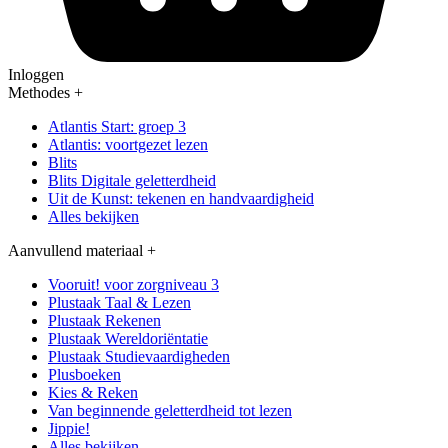
Inloggen
Methodes
+
Atlantis Start: groep 3
Atlantis: voortgezet lezen
Blits
Blits Digitale geletterdheid
Uit de Kunst: tekenen en handvaardigheid
Alles bekijken
Aanvullend materiaal
+
Vooruit! voor zorgniveau 3
Plustaak Taal & Lezen
Plustaak Rekenen
Plustaak Wereldoriëntatie
Plustaak Studievaardigheden
Plusboeken
Kies & Reken
Van beginnende geletterdheid tot lezen
Jippie!
Alles bekijken