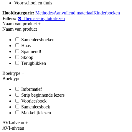
Voor school en thuis
Hoofdcategorie:
Methodes
Aanvullend materiaal
Kinderboeken
Filters:
✖ Themaserie, tutorlezen
Naam van product
+
Naam van product
Samenleesboeken
Haas
Spannend!
Skoop
Terugblikken
Boektype
+
Boektype
Informatief
Strip beginnende lezers
Voorleesboek
Samenleesboek
Makkelijk lezen
AVI-niveau
+
AVI-niveau