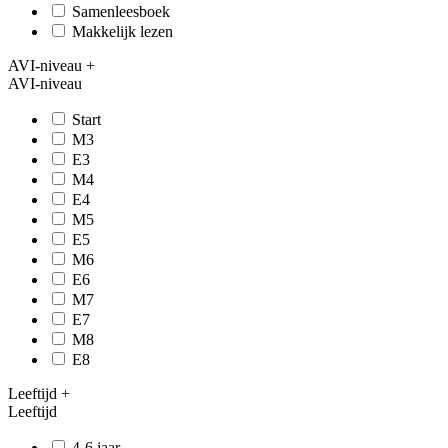
Samenleesboek
Makkelijk lezen
AVI-niveau
+
AVI-niveau
Start
M3
E3
M4
E4
M5
E5
M6
E6
M7
E7
M8
E8
Leeftijd
+
Leeftijd
4-6 jaar