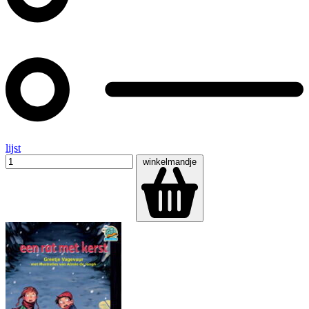
lijst
winkelmandje