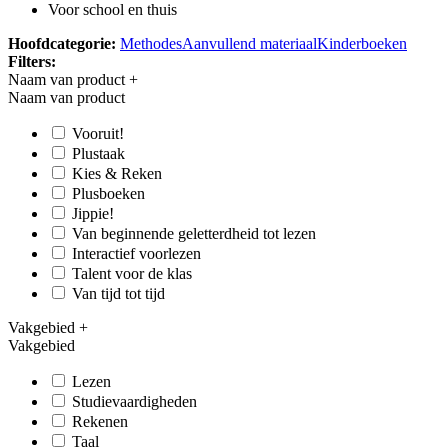
Voor school en thuis
Hoofdcategorie:
Methodes
Aanvullend materiaal
Kinderboeken
Filters:
Naam van product
+
Naam van product
Vooruit!
Plustaak
Kies & Reken
Plusboeken
Jippie!
Van beginnende geletterdheid tot lezen
Interactief voorlezen
Talent voor de klas
Van tijd tot tijd
Vakgebied
+
Vakgebied
Lezen
Studievaardigheden
Rekenen
Taal