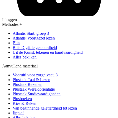
Inloggen
Methodes
+
Atlantis Start: groep 3
Atlantis: voortgezet lezen
Blits
Blits Digitale geletterdheid
Uit de Kunst: tekenen en handvaardigheid
Alles bekijken
Aanvullend materiaal
+
Vooruit! voor zorgniveau 3
Plustaak Taal & Lezen
Plustaak Rekenen
Plustaak Wereldoriëntatie
Plustaak Studievaardigheden
Plusboeken
Kies & Reken
Van beginnende geletterdheid tot lezen
Jippie!
Alles bekijken