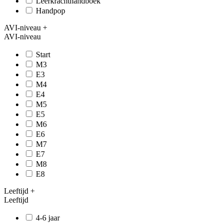
Leerkrachthandboek
Handpop
AVI-niveau
+
AVI-niveau
Start
M3
E3
M4
E4
M5
E5
M6
E6
M7
E7
M8
E8
Leeftijd
+
Leeftijd
4-6 jaar