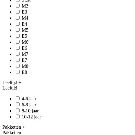
M3
E3
M4
E4
M5
E5
M6
E6
M7
E7
M8
E8
Leeftijd
+
Leeftijd
4-6 jaar
6-8 jaar
8-10 jaar
10-12 jaar
Pakketten
+
Pakketten