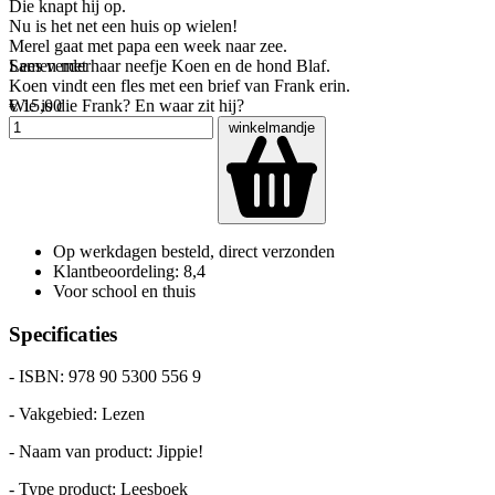
Die knapt hij op.
Nu is het net een huis op wielen!
Merel gaat met papa een week naar zee.
Samen met haar neefje Koen en de hond Blaf.
Lees verder
Koen vindt een fles met een brief van Frank erin.
Wie is die Frank? En waar zit hij?
€ 15,00
winkelmandje
Op werkdagen besteld, direct verzonden
Klantbeoordeling: 8,4
Voor school en thuis
Specificaties
- ISBN: 978 90 5300 556 9
- Vakgebied: Lezen
- Naam van product: Jippie!
- Type product: Leesboek