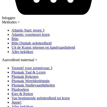
Inloggen
Methodes
+
Atlantis Start: groep 3
Atlantis: voortgezet lezen
Blits
Blits Digitale geletterdheid
Uit de Kunst: tekenen en handvaardigheid
Alles bekijken
Aanvullend materiaal
+
Vooruit! voor zorgniveau 3
Plustaak Taal & Lezen
Plustaak Rekenen
Plustaak Wereldoriëntatie
Plustaak Studievaardigheden
Plusboeken
Kies & Reken
Van beginnende geletterdheid tot lezen
Jippie!
Alles bekijken