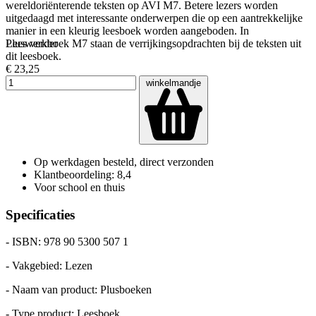
wereldoriënterende teksten op AVI M7. Betere lezers worden
uitgedaagd met interessante onderwerpen die op een aantrekkelijke
manier in een kleurig leesboek worden aangeboden. In
Pluswerkboek M7 staan de verrijkingsopdrachten bij de teksten uit
Lees verder
dit leesboek.
€ 23,25
winkelmandje
Op werkdagen besteld, direct verzonden
Klantbeoordeling: 8,4
Voor school en thuis
Specificaties
- ISBN: 978 90 5300 507 1
- Vakgebied: Lezen
- Naam van product: Plusboeken
- Type product: Leesboek