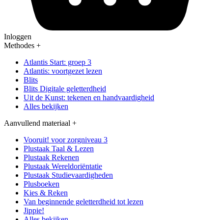
Inloggen
Methodes
+
Atlantis Start: groep 3
Atlantis: voortgezet lezen
Blits
Blits Digitale geletterdheid
Uit de Kunst: tekenen en handvaardigheid
Alles bekijken
Aanvullend materiaal
+
Vooruit! voor zorgniveau 3
Plustaak Taal & Lezen
Plustaak Rekenen
Plustaak Wereldoriëntatie
Plustaak Studievaardigheden
Plusboeken
Kies & Reken
Van beginnende geletterdheid tot lezen
Jippie!
Alles bekijken