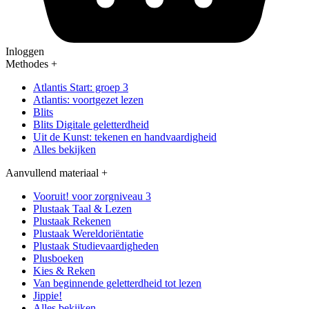
Inloggen
Methodes
+
Atlantis Start: groep 3
Atlantis: voortgezet lezen
Blits
Blits Digitale geletterdheid
Uit de Kunst: tekenen en handvaardigheid
Alles bekijken
Aanvullend materiaal
+
Vooruit! voor zorgniveau 3
Plustaak Taal & Lezen
Plustaak Rekenen
Plustaak Wereldoriëntatie
Plustaak Studievaardigheden
Plusboeken
Kies & Reken
Van beginnende geletterdheid tot lezen
Jippie!
Alles bekijken