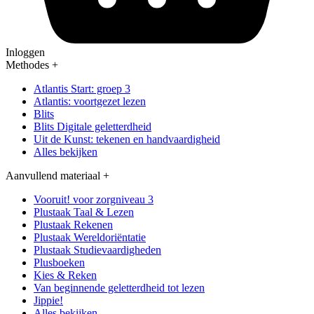
Inloggen
Methodes
+
Atlantis Start: groep 3
Atlantis: voortgezet lezen
Blits
Blits Digitale geletterdheid
Uit de Kunst: tekenen en handvaardigheid
Alles bekijken
Aanvullend materiaal
+
Vooruit! voor zorgniveau 3
Plustaak Taal & Lezen
Plustaak Rekenen
Plustaak Wereldoriëntatie
Plustaak Studievaardigheden
Plusboeken
Kies & Reken
Van beginnende geletterdheid tot lezen
Jippie!
Alles bekijken