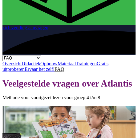
zichtzending aanvragen
Overzicht
Didactiek
Opbouw
Materiaal
Trainingen
Gratis
uitproberen
Ervaar het zelf!
FAQ
Veelgestelde vragen over Atlantis
Methode voor voortgezet lezen voor groep 4 t/m 8