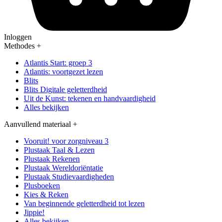
Inloggen
Methodes
+
Atlantis Start: groep 3
Atlantis: voortgezet lezen
Blits
Blits Digitale geletterdheid
Uit de Kunst: tekenen en handvaardigheid
Alles bekijken
Aanvullend materiaal
+
Vooruit! voor zorgniveau 3
Plustaak Taal & Lezen
Plustaak Rekenen
Plustaak Wereldoriëntatie
Plustaak Studievaardigheden
Plusboeken
Kies & Reken
Van beginnende geletterdheid tot lezen
Jippie!
Alles bekijken