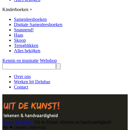
Kinderboeken
+
Samenleesboeken
Digitale Samenleesboeken
Spannend!
Haas
Skoop
Terugblikken
Alles bekijken
Kennis en inspiratie
Webshop
Over ons
Werken bij Delubas
Contact
Home
Methodes
Uit de Kunst: tekenen en handvaardigheid
We ♥ creatief onderwijs