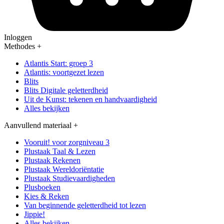
Inloggen
Methodes
+
Atlantis Start: groep 3
Atlantis: voortgezet lezen
Blits
Blits Digitale geletterdheid
Uit de Kunst: tekenen en handvaardigheid
Alles bekijken
Aanvullend materiaal
+
Vooruit! voor zorgniveau 3
Plustaak Taal & Lezen
Plustaak Rekenen
Plustaak Wereldoriëntatie
Plustaak Studievaardigheden
Plusboeken
Kies & Reken
Van beginnende geletterdheid tot lezen
Jippie!
Alles bekijken