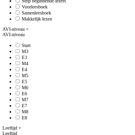
Strip beginnende lezers
Voorleesboek
Samenleesboek
Makkelijk lezen
AVI-niveau
+
AVI-niveau
Start
M3
E3
M4
E4
M5
E5
M6
E6
M7
E7
M8
E8
Leeftijd
+
Leeftijd