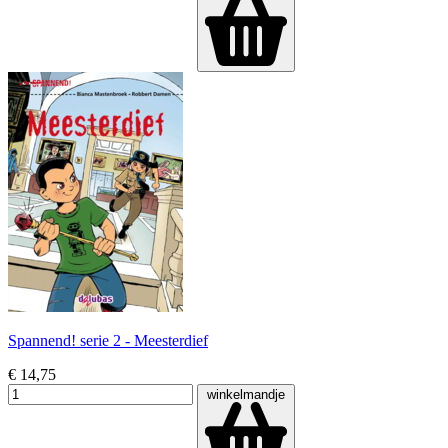
Spannend! serie 2 - Meesterdief
€ 14,75
winkelmandje